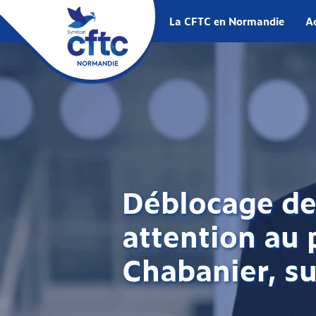
La CFTC en Normandie
Ac
Déblocage de 
attention au 
Chabanier, s