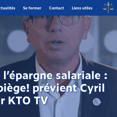
tualités
Se former
Contact
Liens utiles
l’épargne salariale :
piège! prévient Cyril
ur KTO TV