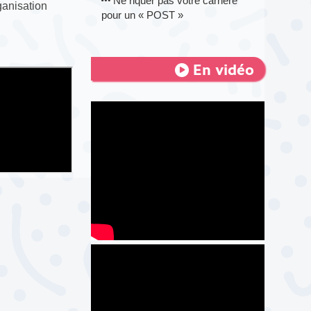
Ne riquer pas votre carrière
rganisation
pour un « POST »
En vidéo