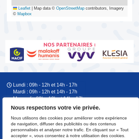
Leaflet
|
Map data ©
OpenStreetMap
contributors, Imagery
©
Mapbox
NOS PARTENAIRES :
Lundi : 09h - 12h et 14h - 17h
Mardi : 09h - 12h et 14h - 17h
Mercredi : 09h - 12h et 14h - 17h
Jeudi : 09h - 12h et 14h - 17h
Nous respectons votre vie privée.
Vendredi : 09h - 12h et 14h - 17h
Nous utilisons des cookies pour améliorer votre expérience
09 77 60 53 37
de navigation, diffuser des publicités ou des contenus
CFTC Normandie
personnalisés et analyser notre trafic. En cliquant sur « Tout
8 rue du Colonel Rémy
accepter », vous consentez à notre utilisation des cookies.