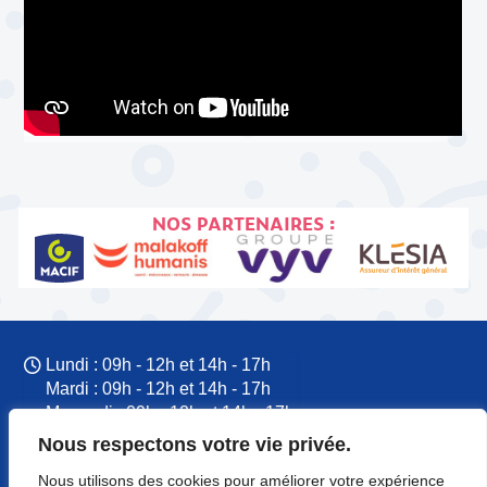
NOS PARTENAIRES :
Lundi : 09h - 12h et 14h - 17h
Mardi : 09h - 12h et 14h - 17h
Mercredi : 09h - 12h et 14h - 17h
Jeudi : 09h - 12h et 14h - 17h
Nous respectons votre vie privée.
Vendredi : 09h - 12h et 14h - 17h
Nous utilisons des cookies pour améliorer votre expérience