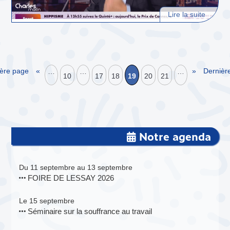
Lire la suite
ère page
«
»
Dernièr
…
…
…
10
17
18
19
20
21
Notre agenda
Du 11 septembre au 13 septembre
FOIRE DE LESSAY 2026
Le 15 septembre
Séminaire sur la souffrance au travail