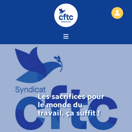
Les sacrifices pour
le monde du
travail, ça suffit !