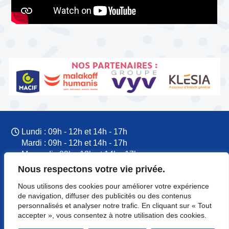
NOS PARTENAIRES :
Lundi : 09h - 12h et 14h - 17h
Mardi : 09h - 12h et 14h - 17h
Mercredi : 09h - 12h et 14h - 17h
Jeudi : 09h - 12h et 14h - 17h
Nous respectons votre vie privée.
Vendredi : 09h - 12h et 14h - 17h
Nous utilisons des cookies pour améliorer votre expérience
09 77 60 53 37
de navigation, diffuser des publicités ou des contenus
CFTC Normandie
personnalisés et analyser notre trafic. En cliquant sur « Tout
8 rue du Colonel Rémy
accepter », vous consentez à notre utilisation des cookies.
14000 Caen