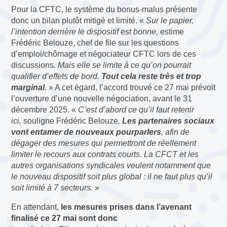
Pour la CFTC, le système du bonus-malus présente
donc un bilan plutôt mitigé et limité. «
Sur le papier,
l’intention derrière le dispositif est bonne,
estime
Frédéric Belouze, chef de file sur les questions
d’emploi/chômage et négociateur CFTC lors de ces
discussions.
Mais elle se limite à ce qu’on pourrait
qualifier d’effets de bord.
Tout cela reste très et trop
marginal.
» A cet égard, l’accord trouvé ce 27 mai prévoit
l’ouverture d’une nouvelle négociation, avant le 31
décembre 2025. «
C’est d’abord ce qu’il faut retenir
ici,
souligne Frédéric Belouze
.
Les partenaires sociaux
vont entamer de nouveaux pourparlers
, afin de
dégager des mesures qui permettront de réellement
limiter le recours aux contrats courts
.
La CFCT et les
autres organisations syndicales veulent notamment que
le nouveau dispositif soit plus global : il ne faut plus qu’il
soit limité à 7 secteurs.
»
En attendant,
les mesures prises dans l’avenant
finalisé ce 27 mai sont donc