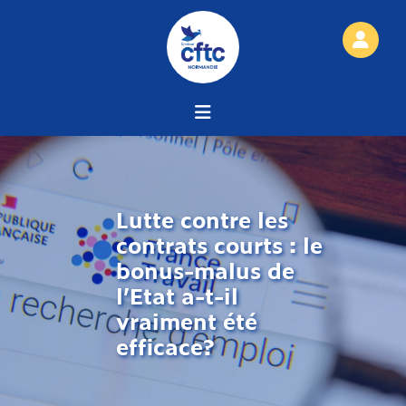
Lutte contre les
contrats courts : le
bonus-malus de
l’Etat a-t-il
vraiment été
efficace?