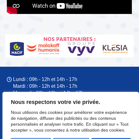
NOS PARTENAIRES :
Lundi : 09h - 12h et 14h - 17h
Mardi : 09h - 12h et 14h - 17h
Mercredi : 09h - 12h et 14h - 17h
Jeudi : 09h - 12h et 14h - 17h
Nous respectons votre vie privée.
Vendredi : 09h - 12h et 14h - 17h
Nous utilisons des cookies pour améliorer votre expérience
09 77 60 53 37
de navigation, diffuser des publicités ou des contenus
CFTC Normandie
personnalisés et analyser notre trafic. En cliquant sur « Tout
8 rue du Colonel Rémy
accepter », vous consentez à notre utilisation des cookies.
14000 Caen