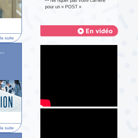
Ne riquer pas votre carrière
pour un « POST »
En vidéo
la suite
..
la suite