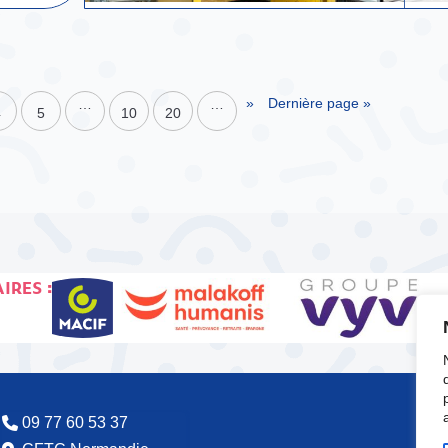
»
Dernière page »
…
…
4
5
10
20
IRES :
09 77 60 53 37