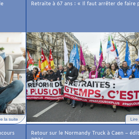
de
Retraite à 67 ans : « Il faut arrêter de faire 
re la suite
Lire 
ncours
Retour sur le Normandy Truck à Caen – édi