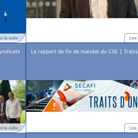
re la suite
Lire 
syndicats
Le rapport de fin de mandat du CSE | Traits.
re la suite
Lire 