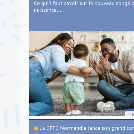
Ce qu’il faut savoir sur le nouveau congé 
naissance,...
Li
La CFTC Normandie lance son grand co