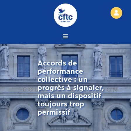
Accords de
performance
collective : un
progrès à signaler,
mais un dispositif
toujours trop
permissif