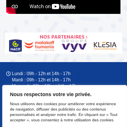
NOS PARTENAIRES :
Lundi : 09h - 12h et 14h - 17h
Mardi : 09h - 12h et 14h - 17h
Mercredi : 09h - 12h et 14h - 17h
Jeudi : 09h - 12h et 14h - 17h
Nous respectons votre vie privée.
Vendredi : 09h - 12h et 14h - 17h
Nous utilisons des cookies pour améliorer votre expérience
09 77 60 53 37
de navigation, diffuser des publicités ou des contenus
CFTC Normandie
personnalisés et analyser notre trafic. En cliquant sur « Tout
8 rue du Colonel Rémy
accepter », vous consentez à notre utilisation des cookies.
14000 Caen