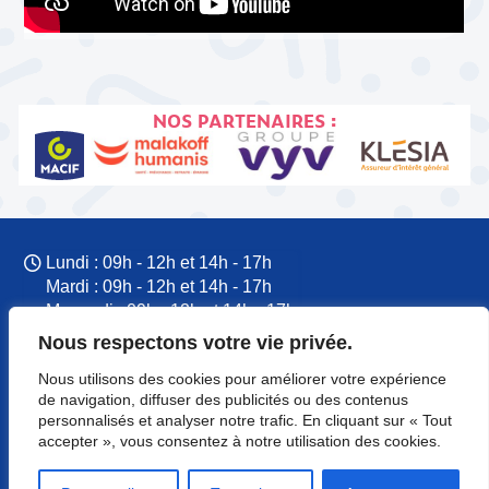
NOS PARTENAIRES :
Lundi : 09h - 12h et 14h - 17h
Mardi : 09h - 12h et 14h - 17h
Mercredi : 09h - 12h et 14h - 17h
Jeudi : 09h - 12h et 14h - 17h
Nous respectons votre vie privée.
Vendredi : 09h - 12h et 14h - 17h
Nous utilisons des cookies pour améliorer votre expérience
09 77 60 53 37
de navigation, diffuser des publicités ou des contenus
CFTC Normandie
personnalisés et analyser notre trafic. En cliquant sur « Tout
8 rue du Colonel Rémy
accepter », vous consentez à notre utilisation des cookies.
14000 Caen