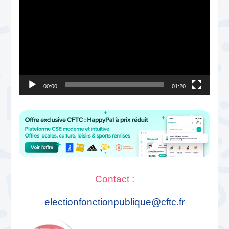
vidéo
00:00
01:20
Contact :
electionfonctionpublique@cftc.fr