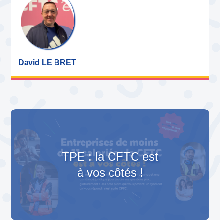
David LE BRET
Leaflet
|
Map data ©
OpenStreetMap
contributors, Imagery ©
Mapbox
+
−
TPE : la CFTC est
à vos côtés !