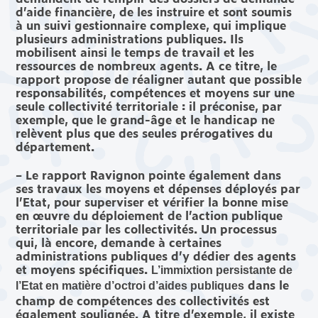
d’aide financière, de les instruire et sont soumis
à un suivi gestionnaire complexe, qui implique
plusieurs administrations publiques. Ils
mobilisent ainsi le temps de travail et les
ressources de nombreux agents. A ce titre, le
rapport propose de réaligner autant que possible
responsabilités, compétences et moyens sur une
seule collectivité territoriale : il préconise, par
exemple, que le grand-âge et le handicap ne
relèvent plus que des seules prérogatives du
département.
– Le rapport Ravignon pointe également dans
ses travaux les moyens et dépenses déployés par
l’Etat, pour superviser et vérifier la bonne mise
en œuvre du déploiement de l’action publique
territoriale par les collectivités. Un processus
qui, là encore, demande à certaines
administrations publiques d’y dédier des agents
et moyens spécifiques.
L’immixtion persistante de
dans le
l’Etat en matière d’octroi d’aides publiques
champ de compétences des collectivités est
également soulignée. A titre d’exemple, il existe