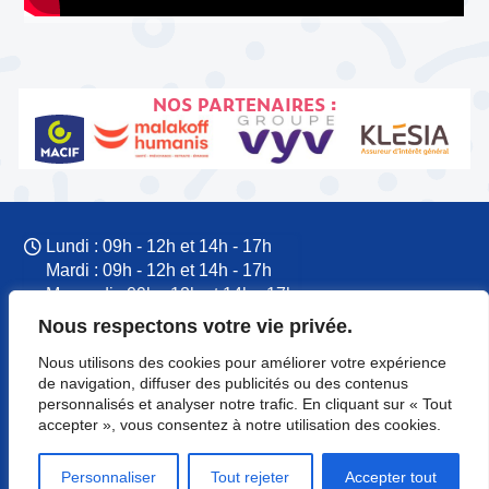
NOS PARTENAIRES :
Lundi : 09h - 12h et 14h - 17h
Mardi : 09h - 12h et 14h - 17h
Mercredi : 09h - 12h et 14h - 17h
Jeudi : 09h - 12h et 14h - 17h
Nous respectons votre vie privée.
Vendredi : 09h - 12h et 14h - 17h
Nous utilisons des cookies pour améliorer votre expérience
09 77 60 53 37
de navigation, diffuser des publicités ou des contenus
CFTC Normandie
personnalisés et analyser notre trafic. En cliquant sur « Tout
accepter », vous consentez à notre utilisation des cookies.
8 rue du Colonel Rémy
14000 Caen
Personnaliser
Tout rejeter
Accepter tout
Mentions légales
-
Contact