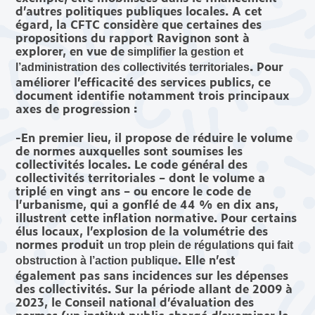
d’autres politiques publiques locales. A cet
égard, la CFTC considère que certaines des
propositions du rapport Ravignon sont à
explorer, en vue de
simplifier la gestion et
. Pour
l’administration des collectivités territoriales
améliorer l’efficacité des services publics, ce
document identifie notamment trois principaux
axes de progression :
-En premier lieu, il propose de réduire le volume
de normes auxquelles sont soumises les
collectivités locales. Le code général des
collectivités territoriales – dont le volume a
triplé en vingt ans – ou encore le code de
l’urbanisme, qui a gonflé de 44 % en dix ans,
illustrent cette inflation normative. Pour certains
élus locaux, l’explosion de la volumétrie des
normes produit
un trop plein de régulations qui fait
. Elle n’est
obstruction à l’action publique
également pas sans incidences sur les dépenses
des collectivités. Sur la période allant de 2009 à
2023, le Conseil national d’évaluation des
normes (un institut public chargé d’examiner le