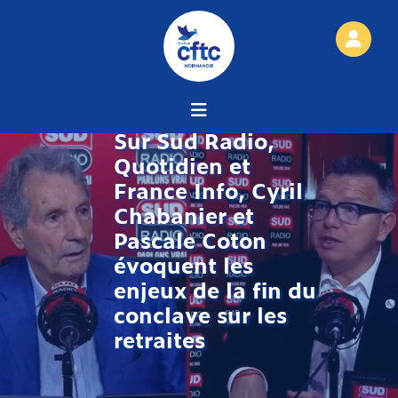
Sur Sud Radio,
Quotidien et
France Info, Cyril
Chabanier et
Pascale Coton
évoquent les
enjeux de la fin du
conclave sur les
retraites