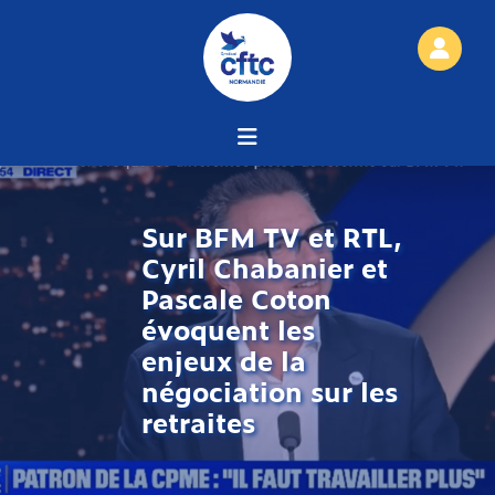
Sur BFM TV et RTL,
Cyril Chabanier et
Pascale Coton
évoquent les
enjeux de la
négociation sur les
retraites