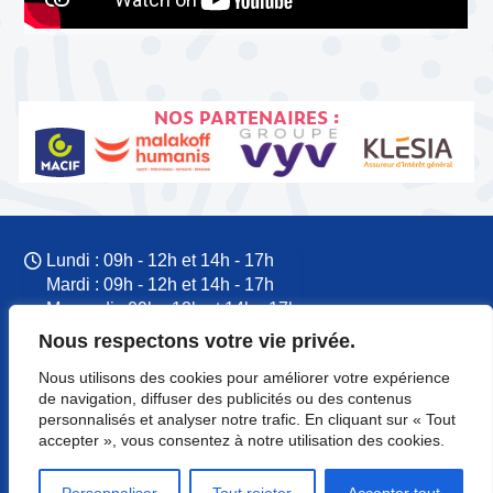
NOS PARTENAIRES :
Lundi : 09h - 12h et 14h - 17h
Mardi : 09h - 12h et 14h - 17h
Mercredi : 09h - 12h et 14h - 17h
Jeudi : 09h - 12h et 14h - 17h
Nous respectons votre vie privée.
Vendredi : 09h - 12h et 14h - 17h
Nous utilisons des cookies pour améliorer votre expérience
09 77 60 53 37
de navigation, diffuser des publicités ou des contenus
CFTC Normandie
personnalisés et analyser notre trafic. En cliquant sur « Tout
accepter », vous consentez à notre utilisation des cookies.
8 rue du Colonel Rémy
14000 Caen