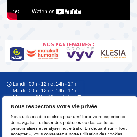
NOS PARTENAIRES :
Lundi : 09h - 12h et 14h - 17h
Mardi : 09h - 12h et 14h - 17h
Mercredi : 09h - 12h et 14h - 17h
Jeudi : 09h - 12h et 14h - 17h
Nous respectons votre vie privée.
Vendredi : 09h - 12h et 14h - 17h
Nous utilisons des cookies pour améliorer votre expérience
09 77 60 53 37
de navigation, diffuser des publicités ou des contenus
CFTC Normandie
personnalisés et analyser notre trafic. En cliquant sur « Tout
accepter », vous consentez à notre utilisation des cookies.
8 rue du Colonel Rémy