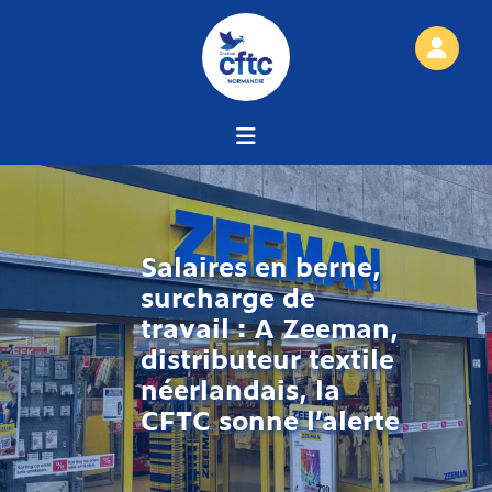
Salaires en berne,
surcharge de
travail : A Zeeman,
distributeur textile
néerlandais, la
CFTC sonne l’alerte