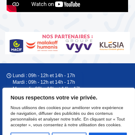
NOS PARTENAIRES :
Lundi : 09h - 12h et 14h - 17h
Mardi : 09h - 12h et 14h - 17h
Mercredi : 09h - 12h et 14h - 17h
Jeudi : 09h - 12h et 14h - 17h
Nous respectons votre vie privée.
Vendredi : 09h - 12h et 14h - 17h
Nous utilisons des cookies pour améliorer votre expérience
09 77 60 53 37
de navigation, diffuser des publicités ou des contenus
CFTC Normandie
personnalisés et analyser notre trafic. En cliquant sur « Tout
8 rue du Colonel Rémy
accepter », vous consentez à notre utilisation des cookies.
14000 Caen