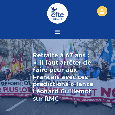
Retraite à 67 ans :
« Il faut arrêter de
faire peur aux
Français avec ces
prédictions » lance
Léonard Guillemot
sur RMC