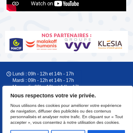
NOS PARTENAIRES :
Lundi : 09h - 12h et 14h - 17h
Mardi : 09h - 12h et 14h - 17h
Mercredi : 09h - 12h et 14h - 17h
Jeudi : 09h - 12h et 14h - 17h
Nous respectons votre vie privée.
Vendredi : 09h - 12h et 14h - 17h
Nous utilisons des cookies pour améliorer votre expérience
09 77 60 53 37
de navigation, diffuser des publicités ou des contenus
CFTC Normandie
personnalisés et analyser notre trafic. En cliquant sur « Tout
8 rue du Colonel Rémy
accepter », vous consentez à notre utilisation des cookies.
14000 Caen