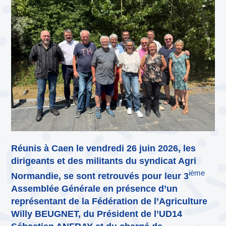
Réunis à Caen le vendredi 26 juin 2026, les
dirigeants et des militants du syndicat Agri
ième
Normandie, se sont retrouvés pour leur 3
Assemblée Générale en présence d’un
représentant de la Fédération de l’Agriculture
Willy BEUGNET, du Président de l’UD14