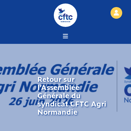
Retour sur
l’Assemblée
Générale du
syndicat CFTC Agri
Normandie