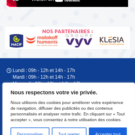
NOS PARTENAIRES :
Lundi : 09h - 12h et 14h - 17h
Mardi : 09h - 12h et 14h - 17h
Mercredi : 09h - 12h et 14h - 17h
Jeudi : 09h - 12h et 14h - 17h
Nous respectons votre vie privée.
Vendredi : 09h - 12h et 14h - 17h
Nous utilisons des cookies pour améliorer votre expérience
09 77 60 53 37
de navigation, diffuser des publicités ou des contenus
CFTC Normandie
personnalisés et analyser notre trafic. En cliquant sur « Tout
8 rue du Colonel Rémy
accepter », vous consentez à notre utilisation des cookies.
14000 Caen
Personnaliser
Tout rejeter
Accepter tout
Mentions légales
-
Contact