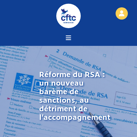
Réforme du RSA :
un nouveau
barème de
sanctions, au
détriment de
l’accompagnement