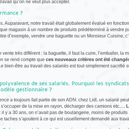
ravail qu’on ne veut plus accepter.
ormance ?
és. Auparavant, notre travail était globalement évalué en fonction
haque magasin à un nombre de produits prédéterminé à vendre p
 A titre d’exemple, vendre une baguette ou un Monsieur Cuisine, c’
 vente très différent : la baguette, il faut la cuire, l’emballer, la 
 on se rend compte que
ces nouveaux critères ont été changé
bien-être au travail des salariés est tout simplement sacrifié su
polyvalence de ses salariés. Pourquoi les syndicat
modèle gestionnaire ?
ence a toujours fait partie de son ADN: chez Lidl, un salarié peu
in, s’occuper de la mise en rayon, décharger des camions etc….
L
: il y a 30 ans, on n’avait pas de boulangerie, moins de produits
 taches s’ajoutent à ce qui est usuellement demandé aux travai