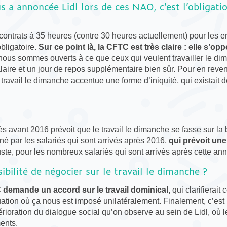
 a annoncée Lidl lors de ces NAO, c’est l’obligati
s contrats à 35 heures (contre 30 heures actuellement) pour les 
obligatoire.
Sur ce point là, la CFTC est très claire : elle s’op
 nous sommes ouverts à ce que ceux qui veulent travailler le d
laire et un jour de repos supplémentaire bien sûr. Pour en reven
 travail le dimanche accentue une forme d’iniquité, qui existait d
és avant 2016 prévoit que le travail le dimanche se fasse sur la
gné par les salariés qui sont arrivés après 2016,
qui prévoit une
juste, pour les nombreux salariés qui sont arrivés après cette ann
bilité de négocier sur le travail le dimanche ?
C demande un accord sur le travail dominical,
qui clarifierait 
tuation où ça nous est imposé unilatéralement. Finalement, c’est
ioration du dialogue social qu’on observe au sein de Lidl, où le
ents.