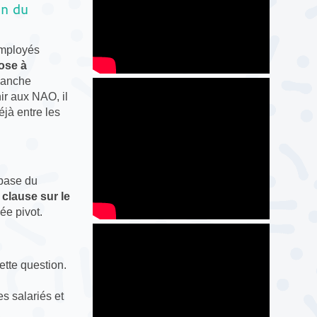
on du
employés
pose à
imanche
ir aux NAO, il
éjà entre les
 base du
 clause sur le
ée pivot.
cette question.
s salariés et