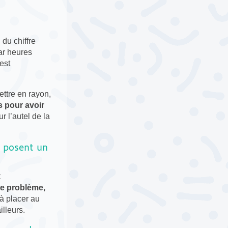
 du chiffre
ar heures
est
mettre en rayon,
s pour avoir
r l’autel de la
s posent un
t
e problème,
 à placer au
lleurs.