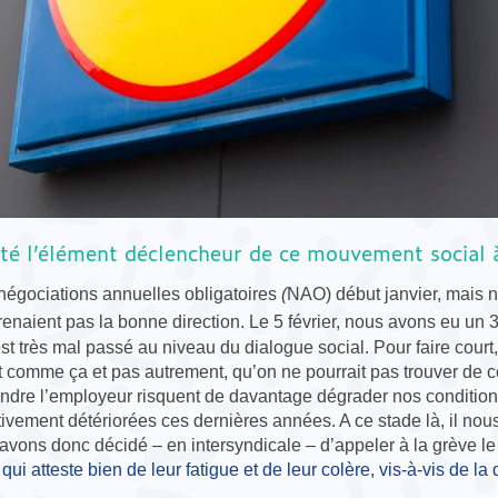
été l’élément déclencheur de ce mouvement social à
égociations annuelles obligatoires
(
NAO) début janvier, mais 
enaient pas la bonne direction. Le 5 février, nous avons eu un 
est très mal passé au niveau du dialogue social. Pour faire court,
 comme ça et pas autrement, qu’on ne pourrait pas trouver de 
ndre l’employeur risquent de davantage dégrader nos conditions
tivement détériorées ces dernières années. A ce stade là, il nous 
avons donc décidé – en intersyndicale – d’appeler à la grève le
 qui atteste bien de leur fatigue et de leur colère, vis-à-vis de la 