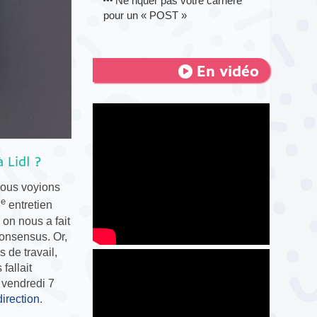
Ne riquer pas votre carrière
pour un « POST »
En vidéo
 Lidl ?
nous voyions
e
3
entretien
 on nous a fait
consensus. Or,
 de travail,
fallait
 vendredi 7
direction
.