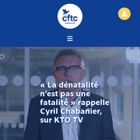
« La dénatalité
n’est pas une
fatalité » rappelle
Cyril Chabanier,
sur KTO TV