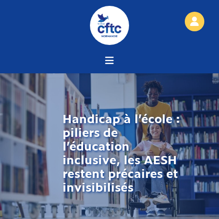
Handicap à l’école :
piliers de
l’éducation
inclusive, les AESH
restent précaires et
invisibilisés