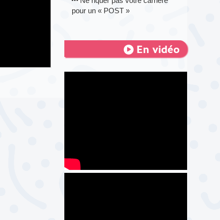
Ne riquer pas votre carrière
pour un « POST »
En vidéo