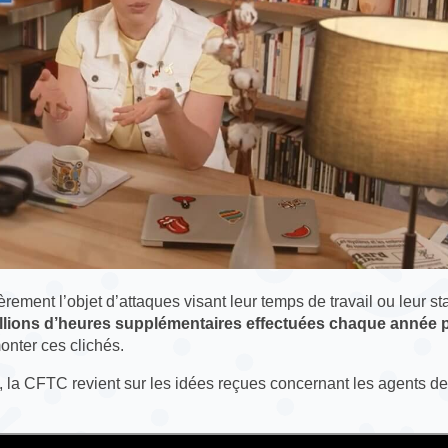
èrement l’objet d’attaques visant leur temps de travail ou leur sta
llions d’heures supplémentaires effectuées chaque année p
nter ces clichés.
, la CFTC revient sur les idées reçues concernant les agents de
.