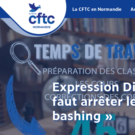
La CFTC en Normandie
Ac
Expression Di
faut arrêter l
bashing »