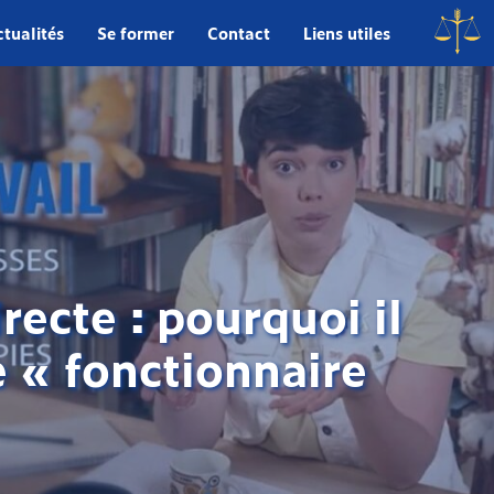
tualités
Se former
Contact
Liens utiles
recte : pourquoi il
e « fonctionnaire