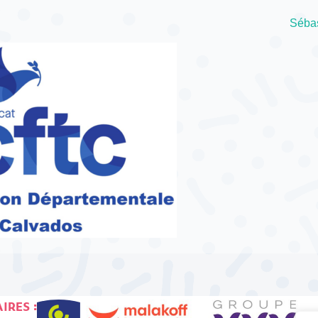
Séba
IRES :