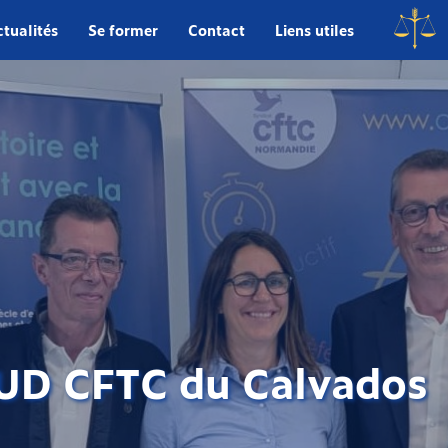
tualités
Se former
Contact
Liens utiles
’UD CFTC du Calvados