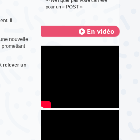
Ne riquer pas votre carrière
pour un « POST »
nt. Il
En vidéo
une nouvelle
 promettant
 relever un