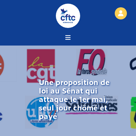
Une proposition de
loi au Sénat qui
attaque le 1er mai,
seul jour chômé et
payé