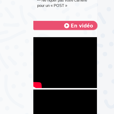
Ne riquer pas votre carrière
pour un « POST »
En vidéo