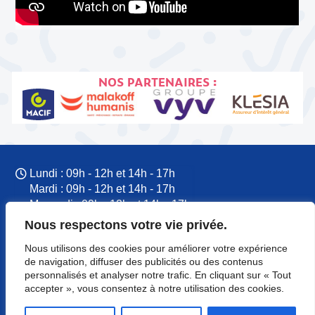
NOS PARTENAIRES :
Lundi : 09h - 12h et 14h - 17h
Mardi : 09h - 12h et 14h - 17h
Mercredi : 09h - 12h et 14h - 17h
Jeudi : 09h - 12h et 14h - 17h
Nous respectons votre vie privée.
Vendredi : 09h - 12h et 14h - 17h
Nous utilisons des cookies pour améliorer votre expérience
09 77 60 53 37
de navigation, diffuser des publicités ou des contenus
CFTC Normandie
personnalisés et analyser notre trafic. En cliquant sur « Tout
8 rue du Colonel Rémy
accepter », vous consentez à notre utilisation des cookies.
14000 Caen