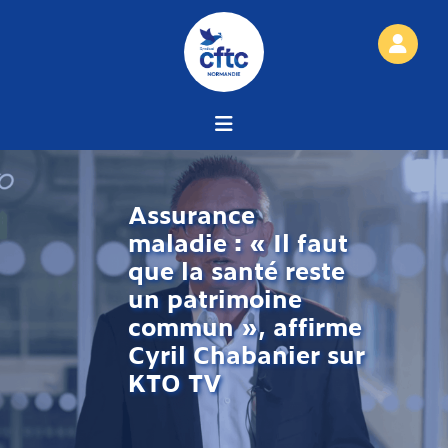
Assurance
maladie : « Il faut
que la santé reste
un patrimoine
commun », affirme
Cyril Chabanier sur
KTO TV